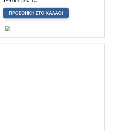
156,00
€
με Φ.Π.Α.
ΠΡΟΣΘΉΚΗ ΣΤΟ ΚΑΛΆΘΙ