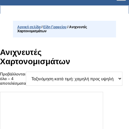
Αρχική σελίδα
/
Είδη Γραφείου
/ Ανιχνευτές
Χαρτονομισμάτων
Ανιχνευτές
Χαρτονομισμάτων
Προβάλλονται
όλα – 4
Sorted
αποτελέσματα
by
price:
low
to
high