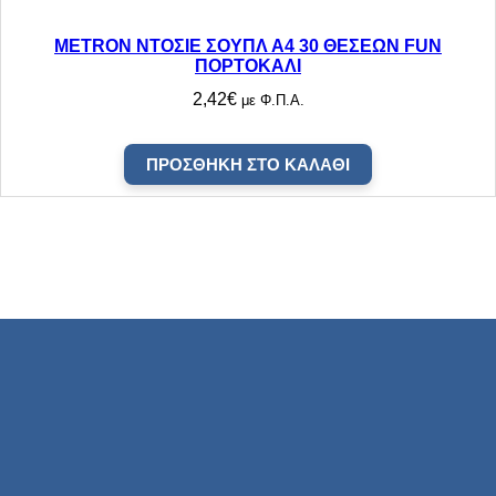
METRON ΝΤΟΣΙΕ ΣΟΥΠΛ Α4 30 ΘΕΣΕΩΝ FUN
ΠΟΡΤΟΚΑΛΙ
2,42
€
με Φ.Π.Α.
ΠΡΟΣΘΉΚΗ ΣΤΟ ΚΑΛΆΘΙ