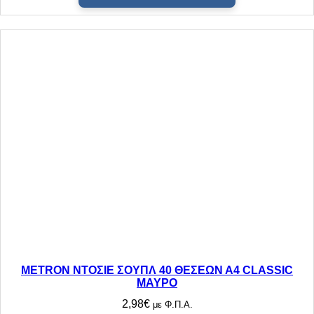
τ
η
τ
α
METRON ΝΤΟΣΙΕ ΣΟΥΠΛ 40 ΘΕΣΕΩΝ Α4 CLASSIC
ΜΑΥΡΟ
2,98
€
με Φ.Π.Α.