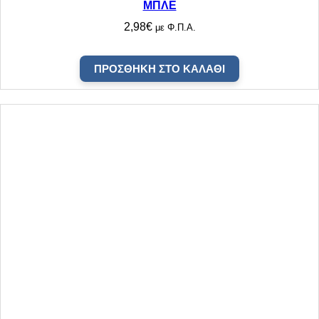
ΜΠΛΕ
2,98
€
με Φ.Π.Α.
ΠΡΟΣΘΉΚΗ ΣΤΟ ΚΑΛΆΘΙ