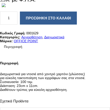
5,39
€
Δ
Ι
ΠΡΟΣΘΉΚΗ ΣΤΟ ΚΑΛΆΘΙ
Α
Χ
Ω
Ρ
Κωδικός Γραφή:
0001629
Ι
Κατηγορίες:
Αρχειοθέτηση
, 
Διαχωριστικά
Σ
Μάρκα:
OFFICE POINT
Τ
Περιγραφή
Ι
Κ
Ε
Σ
Περιγραφή
Γ
Λ
Ω
Διαχωριστικά για ντοσιέ από χοντρό χαρτόνι (γλώσσες)
Σ
για εύκολη τακτοποίηση των εγγράφων σας στα ντοσιέ.
Σ
Συσκευασία: 100 τεμ.
Ε
Διάσταση: 23cm x 11cm.
Σ
Διαθέτουν τρύπες για εύκολη αρχειοθέτηση.
Π
Α
Κ
Σχετικά Προϊόντα
Ο
1