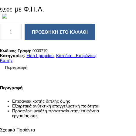
με Φ.Π.Α.
9,90
€
Ε
Π
ΠΡΟΣΘΉΚΗ ΣΤΟ ΚΑΛΆΘΙ
Ι
Φ
Α
Ν
Κωδικός Γραφή:
0003719
Ε
Κατηγορίες:
Είδη Γραφείου
, 
Κοπίδια – Επιφάνειες
Ι
Κοπής
Α
Περιγραφή
Κ
Ο
Π
Η
Περιγραφή
Σ
Ε
Π
Επιφάνεια κοπής διπλής όψης
Α
Εξαιρετικά ανθεκτική επαγγελματική ποιότητα
Γ
Προσφέρει μεγάλη προστασία στην επιφάνεια
Γ
εργασίας σας.
Ε
Λ
Μ
Σχετικά Προϊόντα
Α