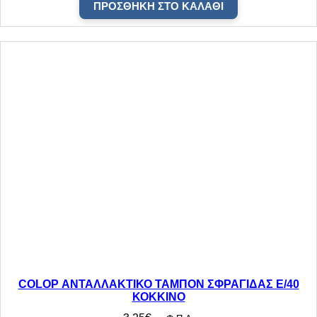
π
ΠΡΟΣΘΉΚΗ ΣΤΟ ΚΑΛΆΘΙ
ο
σ
ό
τ
η
τ
α
COLOP ΑΝΤΑΛΛΑΚΤΙΚΟ ΤΑΜΠΟΝ ΣΦΡΑΓΙΔΑΣ E/40
ΚΟΚΚΙΝΟ