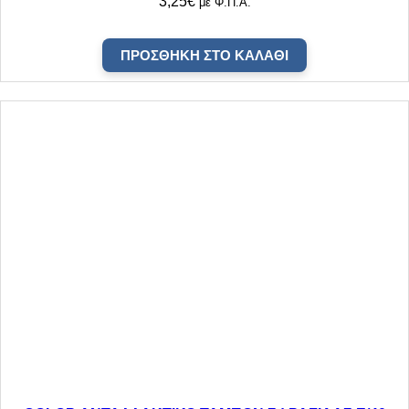
3,25
€
με Φ.Π.Α.
ΠΡΟΣΘΉΚΗ ΣΤΟ ΚΑΛΆΘΙ