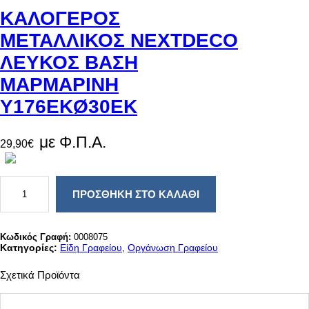
ΚΑΛΟΓΕΡΟΣ
ΜΕΤΑΛΛΙΚΟΣ NEXTDECO
ΛΕΥΚΟΣ ΒΑΣΗ
ΜΑΡΜΑΡΙΝΗ
Y176ΕΚØ30ΕΚ
με Φ.Π.Α.
29,90
€
Κ
Α
ΠΡΟΣΘΉΚΗ ΣΤΟ ΚΑΛΆΘΙ
Λ
Ο
Γ
Ε
Κωδικός Γραφή:
0008075
Ρ
Κατηγορίες:
Είδη Γραφείου
, 
Οργάνωση Γραφείου
Ο
Σ
Σχετικά Προϊόντα
Μ
Ε
Τ