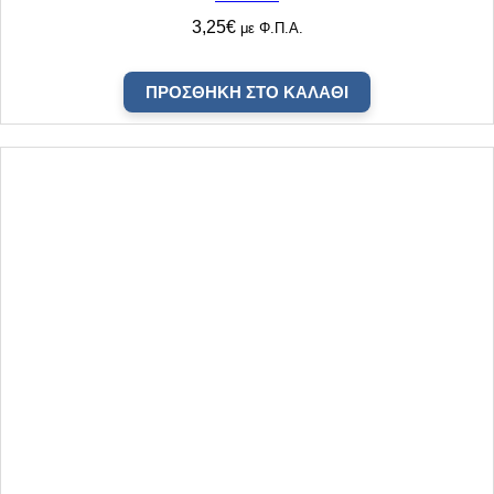
3,25
€
με Φ.Π.Α.
ΠΡΟΣΘΉΚΗ ΣΤΟ ΚΑΛΆΘΙ