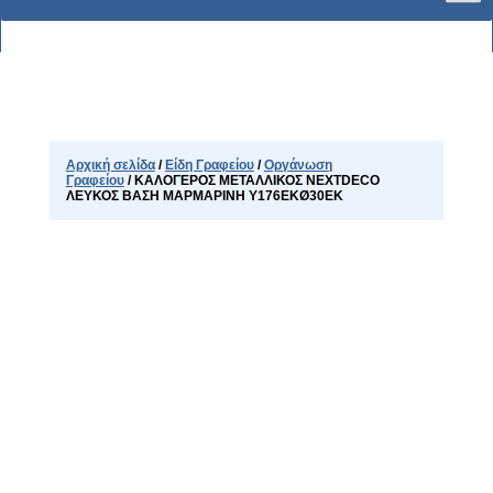
Αρχική σελίδα
/
Είδη Γραφείου
/
Οργάνωση
Γραφείου
/ ΚΑΛΟΓΕΡΟΣ ΜΕΤΑΛΛΙΚΟΣ NEXTDECO
ΛΕΥΚΟΣ ΒΑΣΗ ΜΑΡΜΑΡΙΝΗ Y176ΕΚØ30ΕΚ