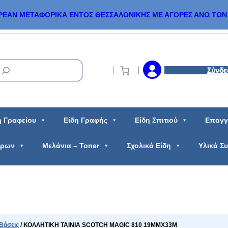
ΡΕΑΝ ΜΕΤΑΦΟΡΙΚΑ ΕΝΤΟΣ ΘΕΣΣΑΛΟΝΙΚΗΣ ΜΕ ΑΓΟΡΕΣ ΑΝΩ ΤΩΝ 
Σύνδε
η Γραφείου
Είδη Γραφής
Είδη Σπιτιού
Επαγγ
ώρων
Μελάνια – Toner
Σχολικά Είδη
Υλικά Σ
 Βάσεις
/ ΚΟΛΛΗΤΙΚΗ ΤΑΙΝΙΑ SCOTCH MAGIC 810 19MMX33M