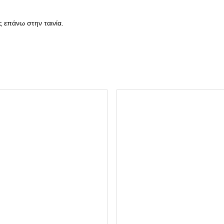
Ι
Α
S
 επάνω στην ταινία.
C
O
T
C
H
M
A
G
I
C
8
1
0
1
9
M
M
X
3
3
M
π
ο
σ
ό