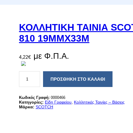
ΚΟΛΛΗΤΙΚΗ ΤΑΙΝΙΑ SC
810 19MMX33M
με Φ.Π.Α.
4,22
€
Κ
Ο
ΠΡΟΣΘΉΚΗ ΣΤΟ ΚΑΛΆΘΙ
Λ
Λ
Η
Τ
Κωδικός Γραφή:
0000466
Ι
Κατηγορίες:
Είδη Γραφείου
, 
Κολλητικές Ταινίες – Βάσεις
Κ
Μάρκα:
SCOTCH
Η
Τ
Α
Ι
Ν