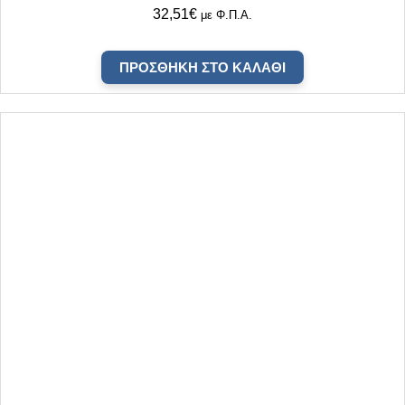
32,51
€
με Φ.Π.Α.
ΠΡΟΣΘΉΚΗ ΣΤΟ ΚΑΛΆΘΙ