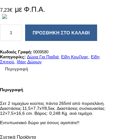
με Φ.Π.Α.
7,23
€
Κ
Ο
ΠΡΟΣΘΉΚΗ ΣΤΟ ΚΑΛΆΘΙ
Υ
Π
Α
Α
Κωδικός Γραφή:
0009580
Π
Κατηγορίες:
Δώρα Για Παιδιά
, 
Είδη Κουζίνας
, 
Είδη
Ο
Σπιτιού
, 
Ιδέες Δώρων
Π
Περιγραφή
Ο
Ρ
Σ
Ε
Περιγραφή
Λ
Α
Ν
Σετ 2 τεμαχίων κούπες πάντα 265ml από πορσελάνη.
Ι
Διαστάσεις:11,5×7,7xΥ8,5εκ. Διαστάσεις συσκευασίας:
P
12×7,5×16,6 cm. Βάρος: 0,248 Kg. ανά τεμάχιο.
A
N
Εντυπωσιακό δώρο για όσους αγαπάτε!!
D
A
2
Σχετικά Προϊόντα