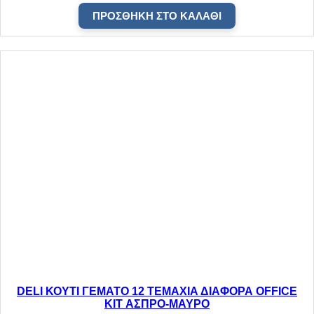
Ε
ΠΡΟΣΘΉΚΗ ΣΤΟ ΚΑΛΆΘΙ
Κ
π
ο
σ
ό
τ
η
τ
α
DELI ΚΟΥΤΙ ΓΕΜΑΤΟ 12 ΤΕΜΑΧΙΑ ΔΙΑΦΟΡΑ OFFICE
KIT ΑΣΠΡΟ-ΜΑΥΡΟ