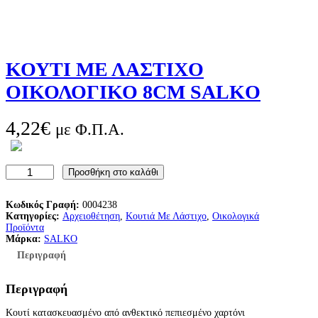
ΚΟΥΤΙ ΜΕ ΛΑΣΤΙΧΟ
ΟΙΚΟΛΟΓΙΚΟ 8CM SALKO
4,22
€
με Φ.Π.Α.
Κ
Προσθήκη στο καλάθι
Ο
Υ
Τ
Κωδικός Γραφή:
0004238
Ι
Κατηγορίες:
Αρχειοθέτηση
, 
Κουτιά Με Λάστιχο
, 
Οικολογικά
Μ
Προϊόντα
Ε
Μάρκα:
SALKO
Λ
Περιγραφή
Α
Σ
Τ
Περιγραφή
Ι
Χ
Κουτί κατασκευασμένο από ανθεκτικό πεπιεσμένο χαρτόνι
Ο