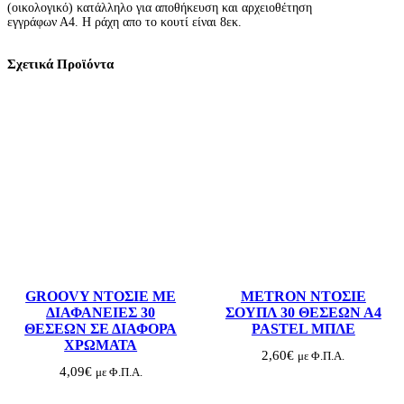
(οικολογικό) κατάλληλο για αποθήκευση και αρχειοθέτηση
Ο
εγγράφων Α4. Η ράχη απο το κουτί είναι 8εκ.
Ι
Κ
Ο
Σχετικά Προϊόντα
Λ
Ο
Γ
Ι
Κ
Ο
8
C
M
S
A
L
K
O
π
ο
GROOVY ΝΤΟΣΙΕ ΜΕ
METRON ΝΤΟΣΙΕ
σ
ΔΙΑΦΑΝΕΙΕΣ 30
ΣΟΥΠΛ 30 ΘΕΣΕΩΝ Α4
ό
ΘΕΣΕΩΝ ΣΕ ΔΙΑΦΟΡΑ
PASTEL ΜΠΛΕ
τ
ΧΡΩΜΑΤΑ
η
2,60
€
με Φ.Π.Α.
τ
4,09
€
με Φ.Π.Α.
α