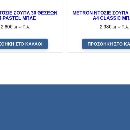
ό
τ
η
ΟΣΙΕ ΣΟΥΠΛ 30 ΘΕΣΕΩΝ
METRON ΝΤΟΣΙΕ ΣΟΥΠΛ
τ
4 PASTEL ΜΠΛΕ
Α4 CLASSIC Μ
α
2,60
€
2,98
€
με Φ.Π.Α.
με Φ.Π.Α.
ΣΘΉΚΗ ΣΤΟ ΚΑΛΆΘΙ
ΠΡΟΣΘΉΚΗ ΣΤΟ ΚΑ