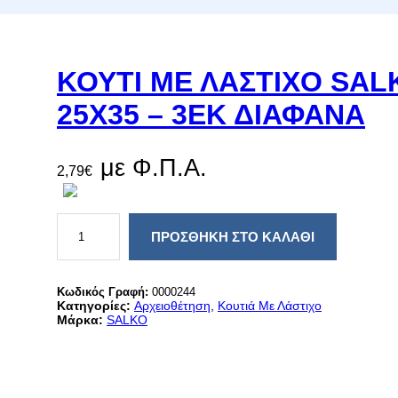
ΚΟΥΤΙ ΜΕ ΛΑΣΤΙΧΟ SAL
25X35 – 3ΕΚ ΔΙΑΦΑΝΑ
με Φ.Π.Α.
2,79
€
Κ
Ο
ΠΡΟΣΘΉΚΗ ΣΤΟ ΚΑΛΆΘΙ
Υ
Τ
Ι
Μ
Κωδικός Γραφή:
0000244
Ε
Κατηγορίες:
Αρχειοθέτηση
, 
Κουτιά Με Λάστιχο
Λ
Μάρκα:
SALKO
Α
Σ
Τ
Ι
Χ