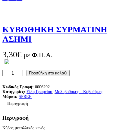
ΚΥΒΟΘΗΚΗ ΣΥΡΜΑΤΙΝΗ
ΑΣΗΜΙ
3,30
€
με Φ.Π.Α.
Κ
Προσθήκη στο καλάθι
Υ
Β
Ο
Κωδικός Γραφή:
0006292
Θ
Κατηγορίες:
Είδη Γραφείου
, 
Μολυβοθήκες – Κυβοθήκες
Η
Μάρκα:
SPREE
Κ
Περιγραφή
Η
Σ
Υ
Περιγραφή
Ρ
Μ
Κύβος μεταλλικός κενός.
Α
Τ