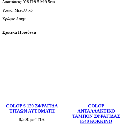
Διαστάσεις: Y:8 Π:9.5 Μ:9.5cm
Ι
Ν
Υλικό: Μεταλλικό
Η
Α
Χρώμα: Ασημί
Σ
Η
Μ
Σχετικά Προϊόντα
Ι
π
ο
σ
ό
τ
η
τ
α
COLOP S 120 ΣΦΡΑΓΙΔΑ
COLOP
ΤΙΤΛΩΝ ΑΥΤΟΜΑΤΗ
ΑΝΤΑΛΛΑΚΤΙΚΟ
ΤΑΜΠΟΝ ΣΦΡΑΓΙΔΑΣ
8,30
€
με Φ.Π.Α.
E/40 ΚΟΚΚΙΝΟ