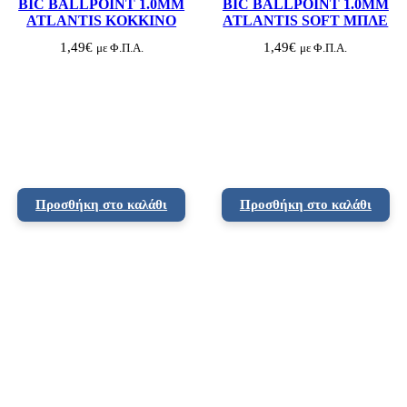
BIC BALLPOINT 1.0MM
BIC BALLPOINT 1.0MM
Ο
ATLANTIS KOKKINO
ATLANTIS SOFT ΜΠΛΕ
Σ
π
1,49
€
1,49
€
με Φ.Π.Α.
με Φ.Π.Α.
ο
σ
ό
τ
η
τ
α
Προσθήκη στο καλάθι
Προσθήκη στο καλάθι