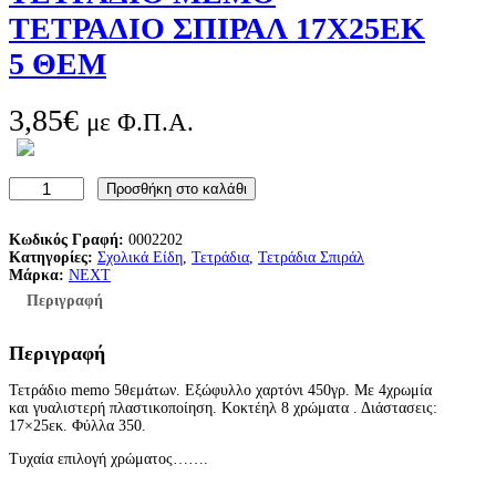
ΤΕΤΡΑΔΙΟ ΣΠΙΡΑΛ 17Χ25ΕΚ
5 ΘΕΜ
3,85
€
με Φ.Π.Α.
Τ
Προσθήκη στο καλάθι
Ε
Τ
Ρ
Κωδικός Γραφή:
0002202
Α
Κατηγορίες:
Σχολικά Είδη
, 
Τετράδια
, 
Τετράδια Σπιράλ
Δ
Μάρκα:
NEXT
Ι
Περιγραφή
Ο
M
E
Περιγραφή
M
O
Τετράδιο memo 5θεμάτων. Εξώφυλλο χαρτόνι 450γρ. Με 4χρωμία
Τ
και γυαλιστερή πλαστικοποίηση. Κοκτέηλ 8 χρώματα . Διάστασεις:
Ε
17×25εκ. Φύλλα 350.
Τ
Ρ
Τυχαία επιλογή χρώματος…….
Α
Δ