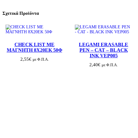
Ι
Ο
Σ
Σχετικά Προϊόντα
Π
Ι
Ρ
Α
Λ
1
CHECK LIST ΜΕ
LEGAMI ERASABLE
7
ΜΑΓΝΗΤΗ 8Χ20ΕΚ 50Φ
PEN – CAT – BLACK
Χ
INK VEP005
2
2,55
€
με Φ.Π.Α.
5
2,40
€
με Φ.Π.Α.
Ε
Κ
5
Θ
Ε
Μ
π
ο
σ
ό
τ
η
τ
α