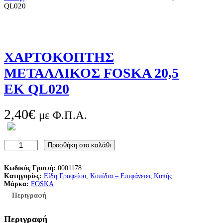
QL020
ΧΑΡΤΟΚΟΠΤΗΣ
ΜΕΤΑΛΛΙΚΟΣ FOSKA 20,5
ΕΚ QL020
2,40
€
με Φ.Π.Α.
Χ
Προσθήκη στο καλάθι
Α
Ρ
Τ
Κωδικός Γραφή:
0001178
Ο
Κατηγορίες:
Είδη Γραφείου
, 
Κοπίδια – Επιφάνειες Κοπής
Κ
Μάρκα:
FOSKA
Ο
Περιγραφή
Π
Τ
Η
Περιγραφή
Σ