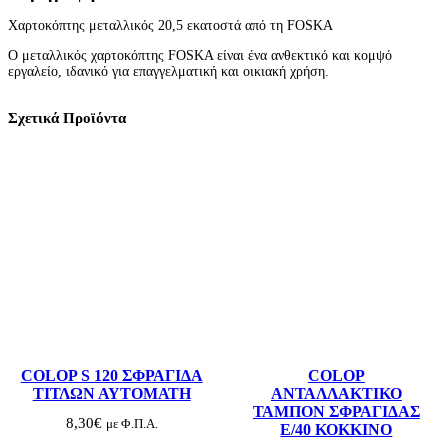
Μ
Χαρτοκόπτης μεταλλικός 20,5 εκατοστά από τη FOSKA
Ε
Τ
Ο μεταλλικός χαρτοκόπτης FOSKA είναι ένα ανθεκτικό και κομψό
Α
εργαλείο, ιδανικό για επαγγελματική και οικιακή χρήση.
Λ
Λ
Ι
Σχετικά Προϊόντα
Κ
Ο
Σ
F
O
S
K
A
2
0
,
5
Ε
Κ
Q
L
COLOP S 120 ΣΦΡΑΓΙΔΑ
COLOP
0
ΤΙΤΛΩΝ ΑΥΤΟΜΑΤΗ
ΑΝΤΑΛΛΑΚΤΙΚΟ
2
ΤΑΜΠΟΝ ΣΦΡΑΓΙΔΑΣ
0
8,30
€
με Φ.Π.Α.
E/40 ΚΟΚΚΙΝΟ
π
ο