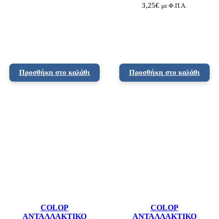
3,25
€
με Φ.Π.Α.
σ
ό
τ
η
τ
α
Προσθήκη στο καλάθι
Προσθήκη στο καλάθι
COLOP
COLOP
ΑΝΤΑΛΛΑΚΤΙΚΟ
ΑΝΤΑΛΛΑΚΤΙΚΟ