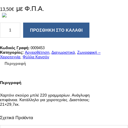
με Φ.Π.Α.
13,50
€
Χ
Α
ΠΡΟΣΘΉΚΗ ΣΤΟ ΚΑΛΆΘΙ
Ρ
Τ
Ο
Ν
Κωδικός Γραφή:
0009453
Ι
Κατηγορίες:
Αρχειοθέτηση
, 
Διαχωριστικά
, 
Ζωγραφική –
Κ
Χειροτεχνία
, 
Φύλλα Κανσόν
Ο
Περιγραφή
Λ
Α
Ζ
(
Περιγραφή
Κ
Α
Ν
Χαρτόνι σκούρο μπλέ 220 γραμμαρίων. Ανάγλυφη
Σ
επιφάνεια. Κατάλληλο για χειροτεχνίες. Διαστάσεις:
Ο
21×29,7εκ.
Ν
)
Μ
Σχετικά Προϊόντα
Π
Λ