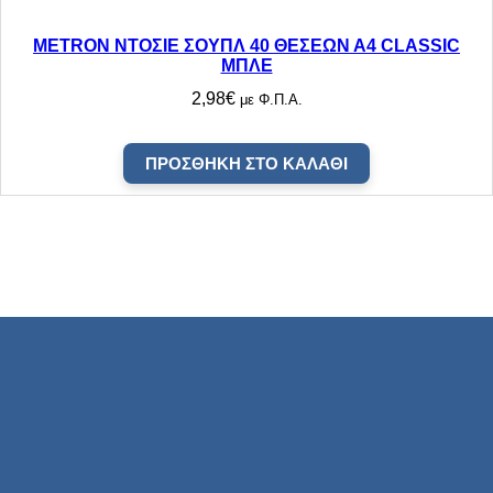
METRON ΝΤΟΣΙΕ ΣΟΥΠΛ 40 ΘΕΣΕΩΝ Α4 CLASSIC
ΜΠΛΕ
2,98
€
με Φ.Π.Α.
ΠΡΟΣΘΉΚΗ ΣΤΟ ΚΑΛΆΘΙ