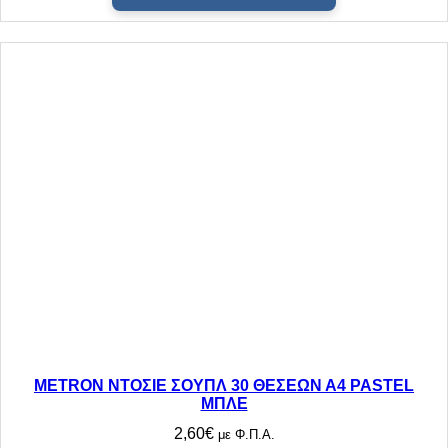
Α
π
ο
σ
ό
τ
η
τ
α
METRON ΝΤΟΣΙΕ ΣΟΥΠΛ 30 ΘΕΣΕΩΝ Α4 PASTEL
ΜΠΛΕ
2,60
€
με Φ.Π.Α.