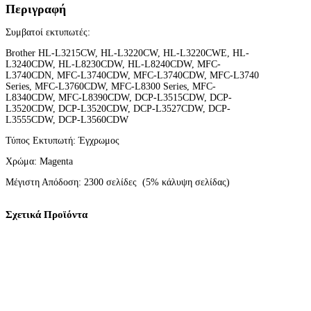
Μ
Περιγραφή
Β
Α
Συμβατοί εκτυπωτές:
Τ
Ο
Brother HL-L3215CW, HL-L3220CW, HL-L3220CWE, HL-
T
L3240CDW, HL-L8230CDW, HL-L8240CDW, MFC-
O
L3740CDN, MFC-L3740CDW, MFC-L3740CDW, MFC-L3740
N
Series, MFC-L3760CDW, MFC-L8300 Series, MFC-
E
L8340CDW, MFC-L8390CDW, DCP-L3515CDW, DCP-
R
L3520CDW, DCP-L3520CDW, DCP-L3527CDW, DCP-
M
L3555CDW, DCP-L3560CDW
A
G
Τύπος Εκτυπωτή: Έγχρωμος
E
N
Χρώμα: Magenta
T
A
Μέγιστη Απόδοση: 2300 σελίδες (5% κάλυψη σελίδας)
T
N
-
Σχετικά Προϊόντα
2
4
8
X
L
(
2
3