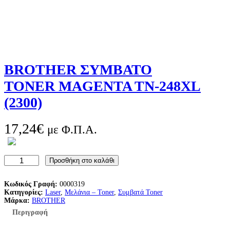
BROTHER ΣΥΜΒΑΤΟ
TONER MAGENTA TN-248XL
(2300)
17,24
€
με Φ.Π.Α.
B
Προσθήκη στο καλάθι
R
O
T
Κωδικός Γραφή:
0000319
H
Κατηγορίες:
Laser
, 
Μελάνια – Toner
, 
Συμβατά Toner
E
Μάρκα:
BROTHER
R
Περιγραφή
Σ
Υ