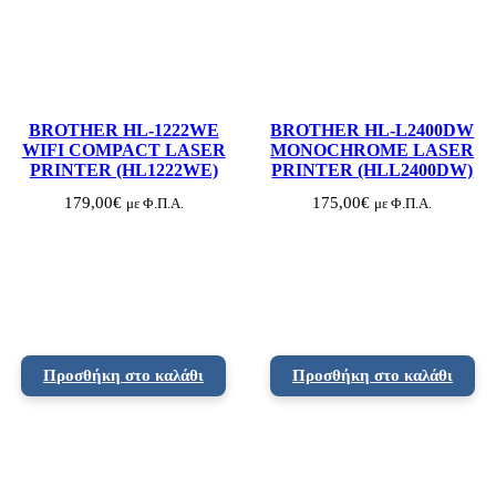
0
0
)
π
ο
σ
ό
τ
BROTHER HL-1222WE
BROTHER HL-L2400DW
η
WIFI COMPACT LASER
MONOCHROME LASER
τ
PRINTER (HL1222WE)
PRINTER (HLL2400DW)
α
179,00
€
175,00
€
με Φ.Π.Α.
με Φ.Π.Α.
Προσθήκη στο καλάθι
Προσθήκη στο καλάθι