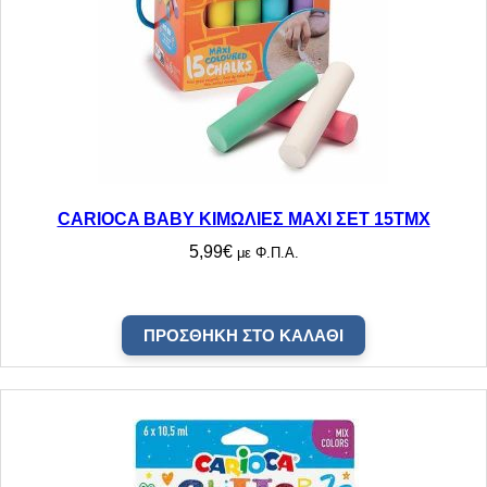
CARIOCA BABY ΚΙΜΩΛΙΕΣ MAXI ΣΕΤ 15ΤΜΧ
5,99
€
με Φ.Π.Α.
ΠΡΟΣΘΉΚΗ ΣΤΟ ΚΑΛΆΘΙ