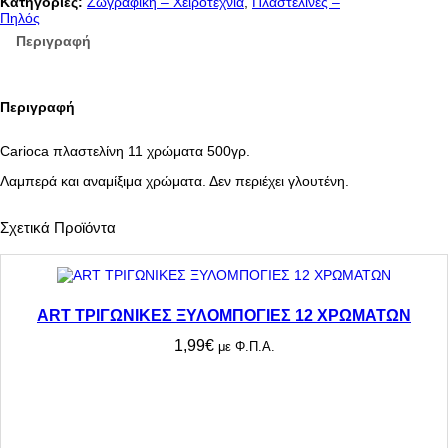
A
Κατηγορίες:
Ζωγραφική – Χειροτεχνία
, 
Πλαστελίνες –
Π
Πηλός
Λ
Περιγραφή
Α
Σ
Τ
Ε
Περιγραφή
Λ
Ι
Ν
Carioca πλαστελίνη 11 χρώματα 500γρ.
Η
1
Λαμπερά και αναμίξιμα χρώματα. Δεν περιέχει γλουτένη.
1
Χ
Ρ
Σχετικά Προϊόντα
Ω
Μ
Α
Τ
Ω
ART ΤΡΙΓΩΝΙΚΕΣ ΞΥΛΟΜΠΟΓΙΕΣ 12 ΧΡΩΜΑΤΩΝ
Ν
π
1,99
€
με Φ.Π.Α.
ο
σ
ό
τ
η
τ