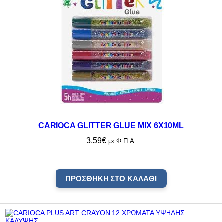
CARIOCA GLITTER GLUE MIX 6X10ML
3,59
€
με Φ.Π.Α.
ΠΡΟΣΘΉΚΗ ΣΤΟ ΚΑΛΆΘΙ