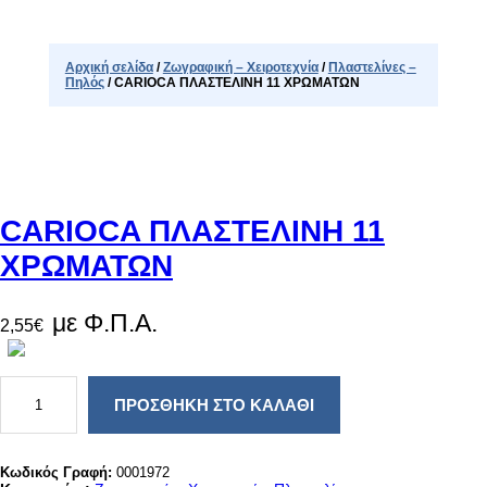
Αρχική σελίδα
/
Ζωγραφική – Χειροτεχνία
/
Πλαστελίνες –
Πηλός
/ CARIOCA ΠΛΑΣΤΕΛΙΝΗ 11 ΧΡΩΜΑΤΩΝ
CARIOCA ΠΛΑΣΤΕΛΙΝΗ 11
ΧΡΩΜΑΤΩΝ
με Φ.Π.Α.
2,55
€
C
A
ΠΡΟΣΘΉΚΗ ΣΤΟ ΚΑΛΆΘΙ
R
I
O
C
Κωδικός Γραφή:
0001972