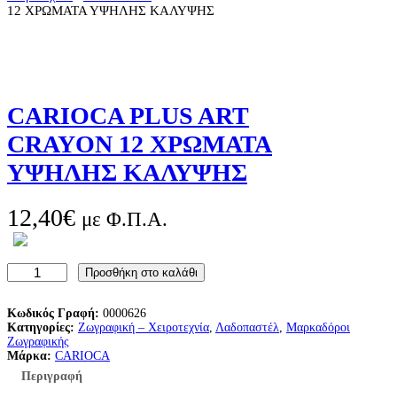
12 ΧΡΩΜΑΤΑ ΥΨΗΛΗΣ ΚΑΛΥΨΗΣ
CARIOCA PLUS ART
CRAYON 12 ΧΡΩΜΑΤΑ
ΥΨΗΛΗΣ ΚΑΛΥΨΗΣ
12,40
€
με Φ.Π.Α.
C
Προσθήκη στο καλάθι
A
R
I
Κωδικός Γραφή:
0000626
O
Κατηγορίες:
Ζωγραφική – Χειροτεχνία
, 
Λαδοπαστέλ
, 
Μαρκαδόροι
C
Ζωγραφικής
A
Μάρκα:
CARIOCA
P
Περιγραφή
L
U