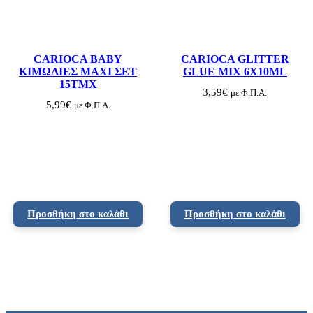
CARIOCA BABY
CARIOCA GLITTER
ΚΙΜΩΛΙΕΣ MAXI ΣΕΤ
GLUE MIX 6X10ML
15ΤΜΧ
3,59
€
με Φ.Π.Α.
5,99
€
με Φ.Π.Α.
Προσθήκη στο καλάθι
Προσθήκη στο καλάθι