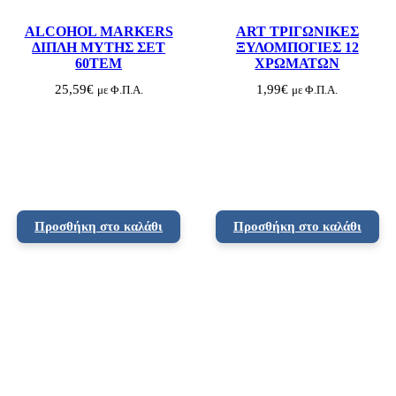
Υ
Ψ
ALCOHOL MARKERS
ART ΤΡΙΓΩΝΙΚΕΣ
Η
ΔΙΠΛΗ ΜΥΤΗΣ ΣΕΤ
ΞΥΛΟΜΠΟΓΙΕΣ 12
Σ
60ΤΕΜ
ΧΡΩΜΑΤΩΝ
π
ο
25,59
€
1,99
€
με Φ.Π.Α.
με Φ.Π.Α.
σ
ό
τ
η
τ
α
Προσθήκη στο καλάθι
Προσθήκη στο καλάθι