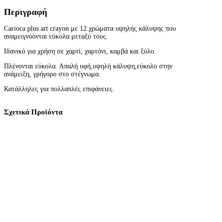
S
Περιγραφή
A
R
Carioca plus art crayon με 12 χρώματα υψηλής κάλυψης που
T
αναμειγνύονται εύκολα μεταξύ τους.
C
R
Ιδανικό για χρήση σε χαρτί, χαρτόνι, καμβά και ξύλο.
A
Y
Πλένονται εύκολα. Απαλή υφή,υψηλή κάλυψη,εύκολο στην
O
ανάμειξη, γρήγορο στο στέγνωμα.
N
1
Κατάλληλες για πολλαπλές επιφάνειες.
2
Χ
Ρ
Σχετικά Προϊόντα
Ω
Μ
Α
Τ
Α
Υ
Ψ
Η
Λ
Η
Σ
Κ
Α
Λ