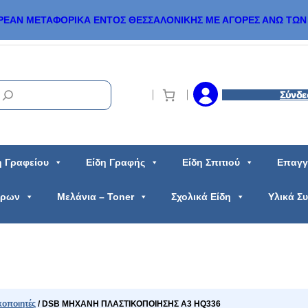
ΡΕΑΝ ΜΕΤΑΦΟΡΙΚΑ ΕΝΤΟΣ ΘΕΣΣΑΛΟΝΙΚΗΣ ΜΕ ΑΓΟΡΕΣ ΑΝΩ ΤΩΝ 
Σύνδε
η Γραφείου
Είδη Γραφής
Είδη Σπιτιού
Επαγγ
ώρων
Μελάνια – Toner
Σχολικά Είδη
Υλικά Σ
κοποιητές
/ DSB ΜΗΧΑΝΗ ΠΛΑΣΤΙΚΟΠΟΙΗΣΗΣ Α3 HQ336