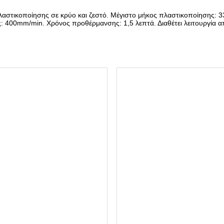
Τ
Ι
λαστικοποίησης σε κρύο και ζεστό. Μέγιστο μήκος πλαστικοποίησης:
Κ
 400mm/min. Χρόνος προθέρμανσης: 1,5 λεπτά. Διαθέτει λειτουργία α
Ο
Π
Ο
Ι
Η
Σ
Η
Σ
Α
3
H
Q
3
3
6
π
ο
σ
ό
τ
η
τ
α