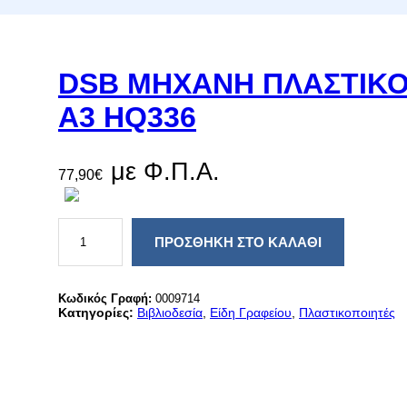
DSB ΜΗΧΑΝΗ ΠΛΑΣΤΙΚ
Α3 HQ336
με Φ.Π.Α.
77,90
€
D
S
ΠΡΟΣΘΉΚΗ ΣΤΟ ΚΑΛΆΘΙ
B
Μ
Η
Χ
Κωδικός Γραφή:
0009714
Α
Κατηγορίες:
Βιβλιοδεσία
, 
Είδη Γραφείου
, 
Πλαστικοποιητές
Ν
Η
Π
Λ
Α
Σ