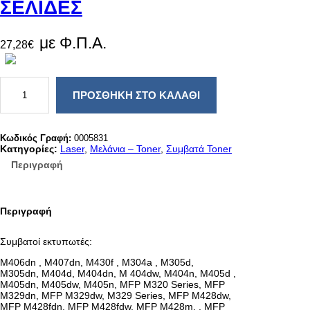
ΣΕΛΙΔΕΣ
με Φ.Π.Α.
27,28
€
H
P
ΠΡΟΣΘΉΚΗ ΣΤΟ ΚΑΛΆΘΙ
Σ
Υ
Μ
Β
Κωδικός Γραφή:
0005831
Α
Κατηγορίες:
Laser
, 
Μελάνια – Toner
, 
Συμβατά Toner
Τ
Περιγραφή
Ο
T
O
N
Περιγραφή
E
R
C
Συμβατοί εκτυπωτές:
F
2
M406dn , M407dn, M430f , M304a , M305d,
5
M305dn, M404d, M404dn, M 404dw, M404n, M405d ,
9
M405dn, M405dw, M405n, MFP M320 Series, MFP
X
M329dn, MFP M329dw, M329 Series, MFP M428dw,
B
MFP M428fdn, MFP M428fdw, MFP M428m, , MFP