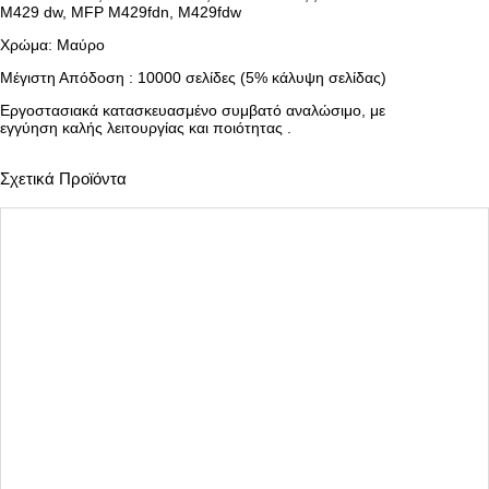
U
M429 dw, MFP M429fdn, M429fdw
S
I
Χρώμα: Μαύρο
N
E
Μέγιστη Απόδοση : 10000 σελίδες (5% κάλυψη σελίδας)
S
Εργοστασιακά κατασκευασμένο συμβατό αναλώσιμο, με
S
εγγύηση καλής λειτουργίας και ποιότητας .
Q
U
A
Σχετικά Προϊόντα
L
I
T
Y
(
Μ
Ε
C
H
I
P
)
Α
Ν
Α
Β
Α
Θ