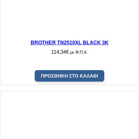
BROTHER TN2510XL BLACK 3K
114,34
€
με Φ.Π.Α.
ΠΡΟΣΘΉΚΗ ΣΤΟ ΚΑΛΆΘΙ