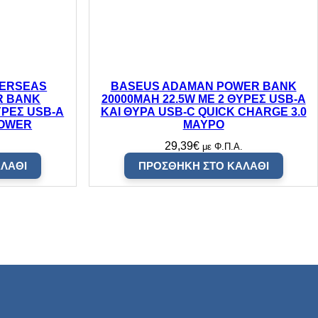
VERSEAS
BASEUS ADAMAN POWER BANK
R BANK
20000MAH 22.5W ΜΕ 2 ΘΥΡΕΣ USB-A
ΥΡΕΣ USB-A
ΚΑΙ ΘΥΡΑ USB-C QUICK CHARGE 3.0
POWER
ΜΑΥΡΟ
29,39
€
.
με Φ.Π.Α.
ΛΆΘΙ
ΠΡΟΣΘΉΚΗ ΣΤΟ ΚΑΛΆΘΙ