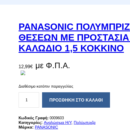
PANASONIC ΠΟΛΥΜΠΡΙΖ
ΘΕΣΕΩΝ ΜΕ ΠΡΟΣΤΑΣΙΑ
ΚΑΛΩΔΙΟ 1,5 ΚΟΚΚΙΝΟ
με Φ.Π.Α.
12,99
€
Διαθέσιμο κατόπιν παραγγελίας
P
A
ΠΡΟΣΘΉΚΗ ΣΤΟ ΚΑΛΆΘΙ
N
A
S
O
Κωδικός Γραφή:
0009603
N
Κατηγορίες:
Αναλώσιμα Η/Υ
, 
Πολύμπριζα
I
Μάρκα:
PANASONIC