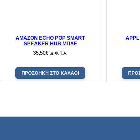
AMAZON ECHO POP SMART
APPL
SPEAKER HUB ΜΠΛΕ
35,50
€
με Φ.Π.Α.
ΠΡΟΣΘΉΚΗ ΣΤΟ ΚΑΛΆΘΙ
ΠΡΟ