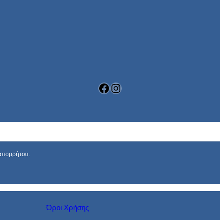
-
G
2
6
)
π
ο
σ
ό
τ
η
Facebook
Instagram
τ
α
 απορρήτου.
Όροι Χρήσης