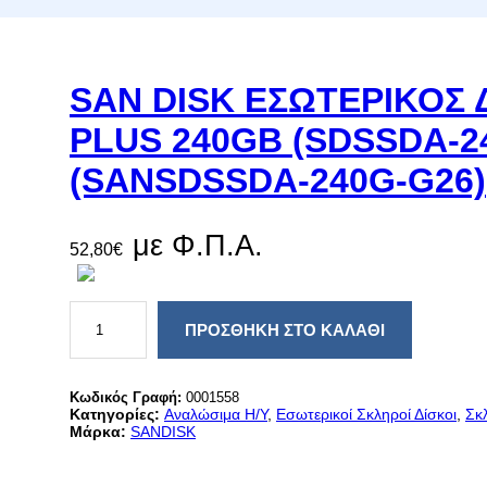
SAN DISK ΕΣΩΤΕΡΙΚΟΣ 
PLUS 240GB (SDSSDA-2
(SANSDSSDA-240G-G26)
με Φ.Π.Α.
52,80
€
S
A
ΠΡΟΣΘΉΚΗ ΣΤΟ ΚΑΛΆΘΙ
N
D
I
S
Κωδικός Γραφή:
0001558
K
Κατηγορίες:
Αναλώσιμα Η/Υ
, 
Εσωτερικοί Σκληροί Δίσκοι
, 
Σκλ
Ε
Μάρκα:
SANDISK
Σ
Ω
Τ