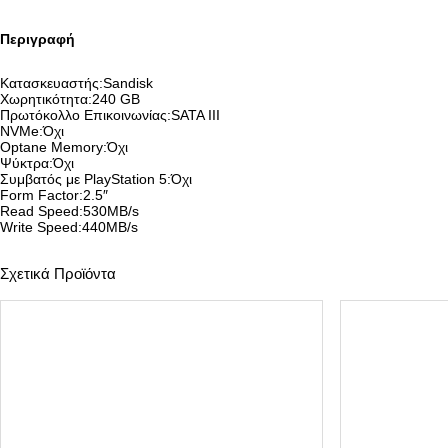
Περιγραφή
Κατασκευαστής:Sandisk
Χωρητικότητα:240 GB
Πρωτόκολλο Επικοινωνίας:SATA III
NVMe:Όχι
Optane Memory:Όχι
Ψύκτρα:Όχι
Συμβατός με PlayStation 5:Όχι
Form Factor:2.5″
Read Speed:530MB/s
Write Speed:440MB/s
Σχετικά Προϊόντα