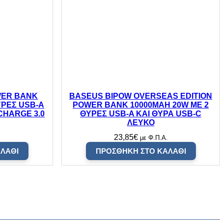
WER BANK
BASEUS BIPOW OVERSEAS EDITION
ΥΡΕΣ USB-A
POWER BANK 10000MAH 20W ΜΕ 2
CHARGE 3.0
ΘYΡΕΣ USB-A ΚΑΙ ΘYΡΑ USB-C
ΛΕΥΚΟ
23,85
€
.
με Φ.Π.Α.
ΛΆΘΙ
ΠΡΟΣΘΉΚΗ ΣΤΟ ΚΑΛΆΘΙ