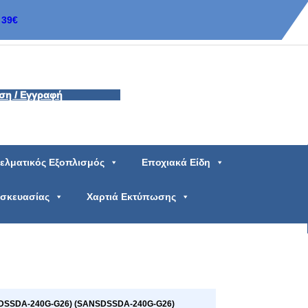
39€
ση / Εγγραφή
ελματικός Εξοπλισμός
Εποχιακά Είδη
υσκευασίας
Χαρτιά Εκτύπωσης
SDSSDA-240G-G26) (SANSDSSDA-240G-G26)