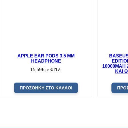
APPLE EAR PODS 3.5 MM
BASEUS
HEADPHONE
EDITI
10000MAH 
15,59
€
με Φ.Π.Α.
ΚΑΙ 
ΠΡΟΣΘΉΚΗ ΣΤΟ ΚΑΛΆΘΙ
ΠΡΟ