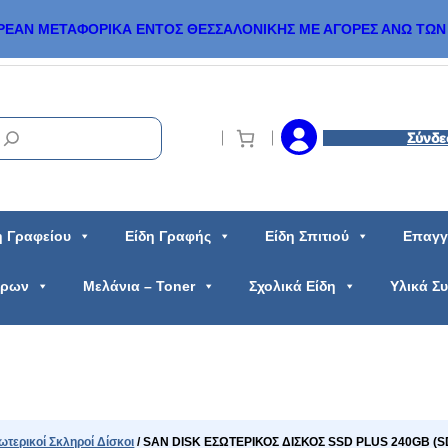
ΡΕΑΝ ΜΕΤΑΦΟΡΙΚΑ ΕΝΤΟΣ ΘΕΣΣΑΛΟΝΙΚΗΣ ΜΕ ΑΓΟΡΕΣ ΑΝΩ ΤΩΝ 
Σύνδε
η Γραφείου
Είδη Γραφής
Είδη Σπιτιού
Επαγγ
ώρων
Μελάνια – Toner
Σχολικά Είδη
Υλικά Σ
ωτερικοί Σκληροί Δίσκοι
/ SAN DISK ΕΣΩΤΕΡΙΚΟΣ ΔΙΣΚΟΣ SSD PLUS 240GB (