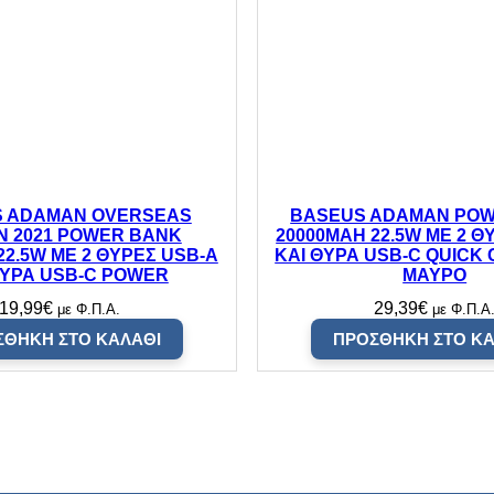
S
D
A
-
2
4
0
G
-
G
2
6
 ADAMAN OVERSEAS
BASEUS ADAMAN PO
)
ON 2021 POWER BANK
20000MAH 22.5W ΜΕ 2 Θ
(
22.5W ΜΕ 2 ΘΥΡΕΣ USB-A
ΚΑΙ ΘΥΡΑ USB-C QUICK 
S
ΘΥΡΑ USB-C POWER
ΜΑΥΡΟ
A
N
19,99
€
29,39
€
με Φ.Π.Α.
με Φ.Π.Α
S
D
ΣΘΉΚΗ ΣΤΟ ΚΑΛΆΘΙ
ΠΡΟΣΘΉΚΗ ΣΤΟ ΚΑ
S
S
D
A
-
2
4
0
G